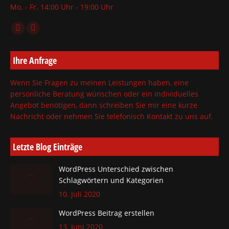
Mo. - Fr. 14:00 Uhr - 19:00 Uhr
Finden Sie uns auf:
Facebook
X
page
page
Ihre Anfrage
opens
opens
in
in
Wenn Sie Fragen zu meinen Leistungen haben, eine
new
new
persönliche Beratung wünschen oder ein individuelles
window
window
Angebot benötigen, dann schreiben Sie mir eine kurze
Nachricht oder nehmen Sie telefonisch Kontakt zu uns auf.
Letzte Blog Einträge
WordPress Unterschied zwischen
Schlagwörtern und Kategorien
10. Juli 2020
WordPress Beitrag erstellen
13. Juni 2020