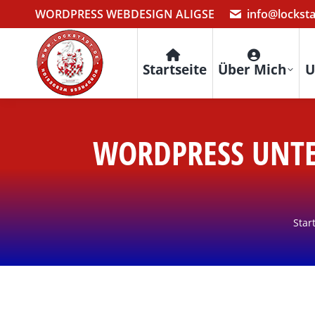
WORDPRESS WEBDESIGN ALIGSE
info@lockst
Startseite
Über Mich
U
WORDPRESS UNTE
Sie
Star