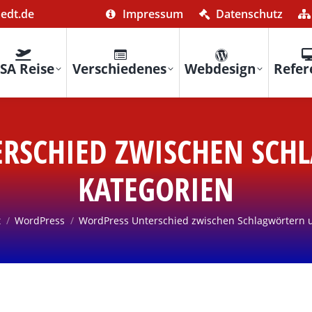
aedt.de
Impressum
Datenschutz
SA Reise
Verschiedenes
Webdesign
Refer
RSCHIED ZWISCHEN SC
KATEGORIEN
 befinden sich hier:
t
WordPress
WordPress Unterschied zwischen Schlagwörtern