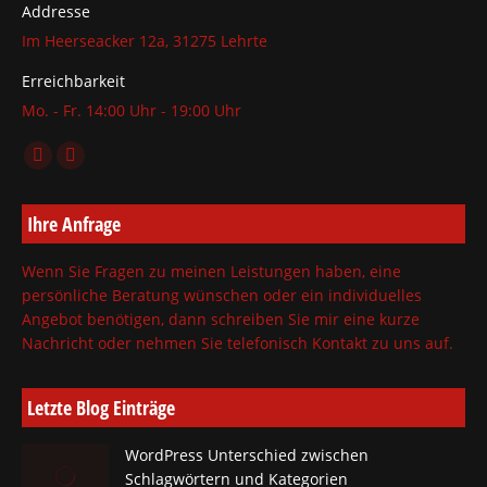
Addresse
Im Heerseacker 12a, 31275 Lehrte
Erreichbarkeit
Mo. - Fr. 14:00 Uhr - 19:00 Uhr
Finden Sie uns auf:
Facebook
X
page
page
Ihre Anfrage
opens
opens
in
in
Wenn Sie Fragen zu meinen Leistungen haben, eine
new
new
persönliche Beratung wünschen oder ein individuelles
window
window
Angebot benötigen, dann schreiben Sie mir eine kurze
Nachricht oder nehmen Sie telefonisch Kontakt zu uns auf.
Letzte Blog Einträge
WordPress Unterschied zwischen
Schlagwörtern und Kategorien