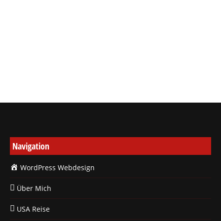
gratis und wird zu dem stetig
weiterentwickelt. Zu einer
professionellen WordPress Webseite
gehört…
Navigation
WordPress Webdesign
Über Mich
USA Reise